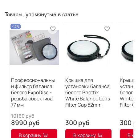
Товары, упомянутые в статье
-12%
Профессиональны
Крышка для
Крышка
й фильтр баланса
установки баланса
устано
белого ExpoDisc -
белого Phottix
белого 
резьба объектива
White Balance Lens
White B
77 мм
Filter Cap 52mm
Filter 
10160 руб
8990 руб
300 руб
300 р
В корзину
В корзину
В ко