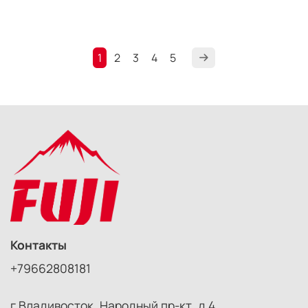
1
2
3
4
5
Контакты
+79662808181
г Владивосток, Народный пр-кт, д 4