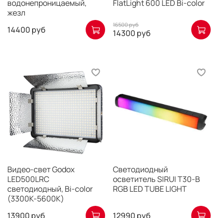
водонепроницаемый,
FlatLight 600 LED Bi-color
жезл
16500 руб
14400 руб
14300 руб
Видео-свет Godox
Светодиодный
LED500LRC
осветитель SIRUI T30-B
светодиодный, Bi-color
RGB LED TUBE LIGHT
(3300K-5600K)
13900 руб
12990 руб