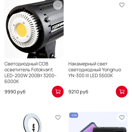
Светодиодный COB
Накамерный свет
осветитель Fotokvant
светодиодный Yongnuo
LED-200W 200Вт 3200-
YN-300 III LED 5500K
6000К
9990 руб
9210 руб
-4%