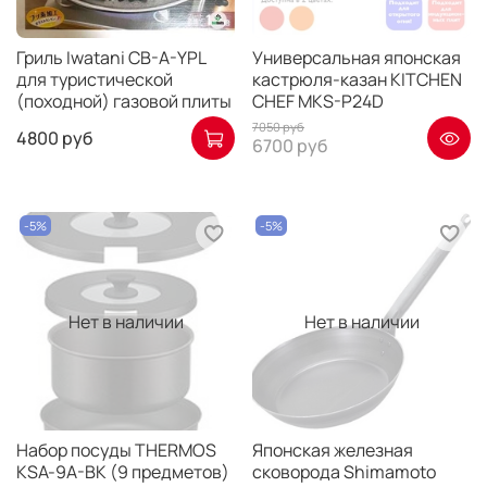
Гриль Iwatani CB-A-YPL
Универсальная японская
для туристической
кастрюля-казан KITCHEN
(походной) газовой плиты
CHEF MKS-P24D
7050 руб
4800 руб
6700 руб
-5%
-5%
Нет в наличии
Нет в наличии
Набор посуды THERMOS
Японская железная
KSA-9A-BK (9 предметов)
сковорода Shimamoto