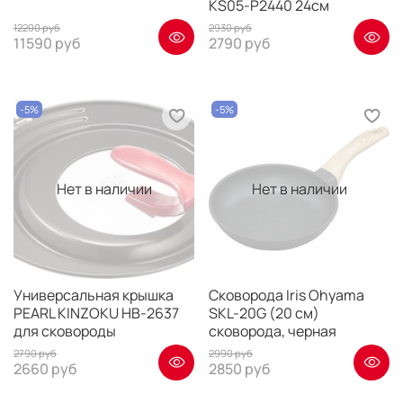
KS05-P2440 24см
12200 руб
2930 руб
11590 руб
2790 руб
-5%
-5%
Нет в наличии
Нет в наличии
Универсальная крышка
Сковорода Iris Ohyama
PEARL KINZOKU HB-2637
SKL-20G (20 см)
для сковороды
сковорода, черная
2790 руб
2990 руб
2660 руб
2850 руб