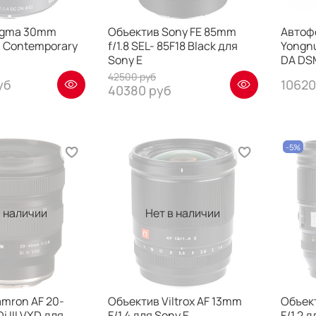
igma 30mm
Объектив Sony FE 85mm
Автоф
DN Contemporary
f/1.8 SEL- 85F18 Black для
Yongnu
Sony E
DA DS
42500 руб
уб
10620
40380 руб
-5%
в наличии
Нет в наличии
mron AF 20-
Объектив Viltrox AF 13mm
Объект
i III VXD для
F/1.4 для Sony E
F/1.2 