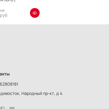
руб
 руб
акты
62808181
адивосток, Народный пр-кт, д 4