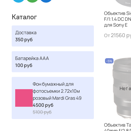
Объектив S
Каталог
F/1:1.4 DC 
для Sony E
Доставка
21560 р
От
350 руб
Батарейка ААА
-5%
100 руб
Фон бумажный для
Нет 
фотосъемки 2.72x10м
розовый Mardi Gras 49
4500 руб
5100 руб
Объектив Ta
40mm f/2.8 D