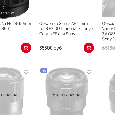
ONY FE 28-60mm
Объектив Sigma AF 15mm
Объект
-2860)
f/2.8 EX DG Diagonal Fisheye
Vario-
Canon EF для Sony
ZA OSS
Sony E
35500 руб
65160
-5%
в наличии
Нет в наличии