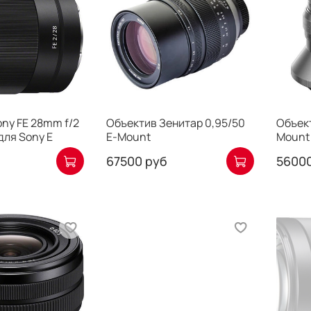
ny FE 28mm f/2
Объектив Зенитар 0,95/50
Объект
для Sony E
Е-Mount
Mount
67500 руб
56000