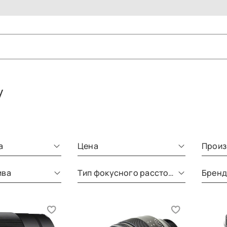
y
а
Цена
Произ
ива
Тип фокусного расстояния
Брен