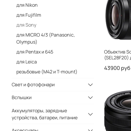
для Nikon
для Fujifilm
для Sony
для MICRO 4/3 (Panasonic,
Olympus)
для Pentax и 645
Объектив So
(SEL28F20) 
для Leica
43900 руб
резьбовые (М42 и T-mount)
Свет и фотофонари
Вспышки
Аккумуляторы, зарядные
устройства, батареи, питание
Аксессуары