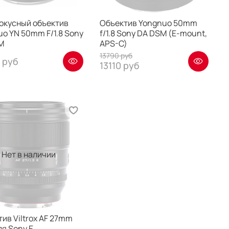
окусный объектив
Объектив Yongnuo 50mm
o YN 50mm F/1.8 Sony
f/1.8 Sony DA DSM (E-mount,
M
APS-C)
13790 руб
 руб
13110 руб
Нет в наличии
ив Viltrox AF 27mm
для Sony E