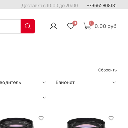
Доставка с 10:00 до 20:00
+79662808181
0
0
0.00 руб
Сбросить
водитель
Байонет
д