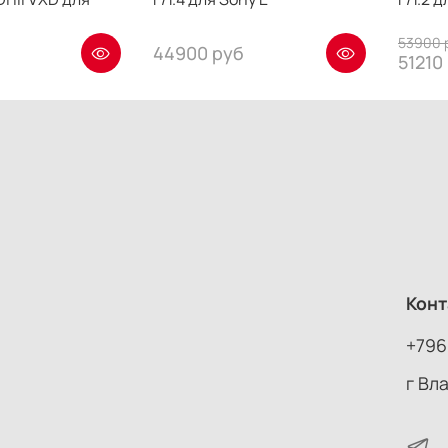
53900 
44900 руб
51210
Конт
+796
г Вл