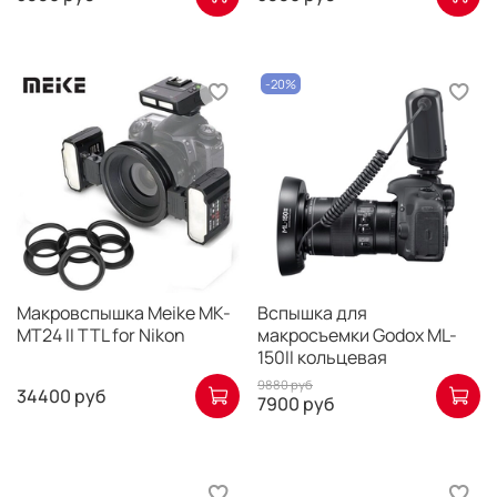
-20%
Макровспышка Meike MK-
Вспышка для
MT24 II TTL for Nikon
макросъемки Godox ML-
150II кольцевая
9880 руб
34400 руб
7900 руб