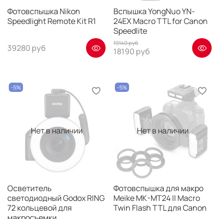
Фотовспышка Nikon
Вспышка YongNuo YN-
Speedlight Remote Kit R1
24EX Macro TTL for Canon
Speedlite
19140 руб
39280 руб
18190 руб
-5%
-5%
Нет в наличии
Нет в наличии
Осветитель
Фотовспышка для макро
светодиодный Godox RING
Meike MK-MT24 II Macro
72 кольцевой для
Twin Flash TTL для Canon
макросъемки