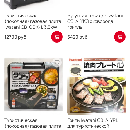
Туристическая
Чугунная насадка Iwatani
(походная) газовая плита
CB-A-YKG сковорода
Iwatani CB-ODX-1, 3.3kW
грилль
12700 руб
5420 руб
Туристическая
Гриль Iwatani CB-A-YPL
(походная) газовая плита
для туристической