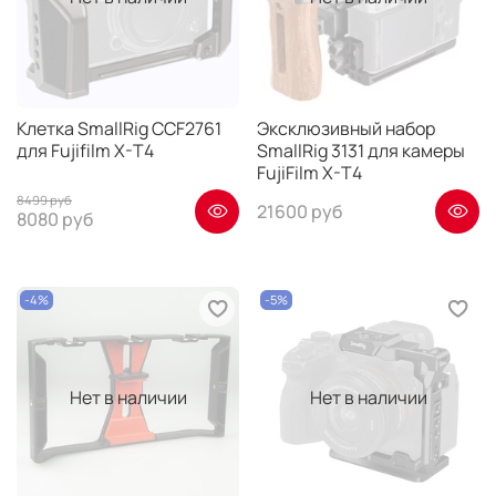
Клетка SmallRig CCF2761
Эксклюзивный набор
для Fujifilm X-T4
SmallRig 3131 для камеры
FujiFilm X-T4
8499 руб
21600 руб
8080 руб
-4%
-5%
Нет в наличии
Нет в наличии