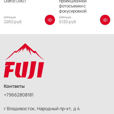
Ulanzi LM07
проекционной
фотосъемки с
фокусировкой
2370 руб
5380 руб
2260 руб
5120 руб
Контакты
+79662808181
г Владивосток, Народный пр-кт, д 4