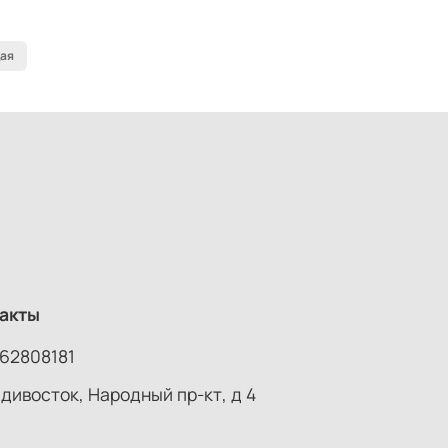
ая
акты
62808181
адивосток, Народный пр-кт, д 4