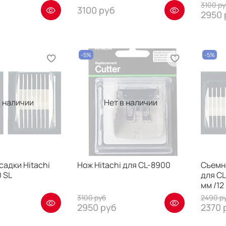
3100 ру
3100 руб
2950 
-5%
-5%
в наличии
Нет в наличии
адки Hitachi
Нож Hitachi для CL-8900
Съемны
 SL
для CL
мм /12
3100 руб
2490 р
2950 руб
2370 