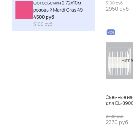
фотосъемки 2.72x10м
3100 руб
2950 руб
розовый Mardi Gras 49
4500 руб
5100 руб
-5%
Нет 
Съемные нас
для CL-8900
2490 руб
2370 руб