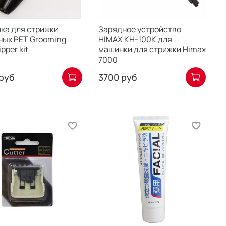
ка для стрижки
Зарядное устройство
ных PET Grooming
HIMAX KH-100K для
ipper kit
машинки для стрижки Himax
7000
руб
3700 руб