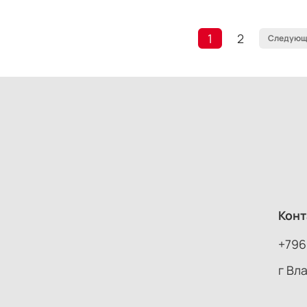
1
2
Следующ
Конт
+796
г Вл