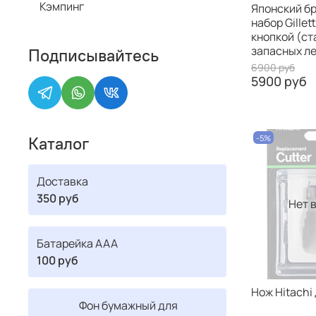
Кэмпинг
Японский б
набор Gillet
кнопкой (ста
запасных л
Подписывайтесь
6900 руб
5900 руб
-5%
Каталог
Доставка
350 руб
Нет 
Батарейка ААА
100 руб
Нож Hitachi
Фон бумажный для