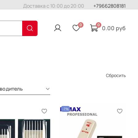
Доставка с 10:00 до 20:00
+79662808181
0
0
0.00 руб
Сбросить
водитель
-7%