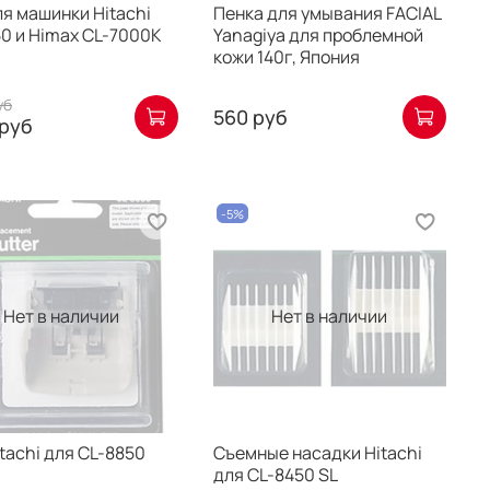
я машинки Hitachi
Пенка для умывания FACIAL
0 и Himax CL-7000K
Yanagiya для проблемной
кожи 140г, Япония
уб
560 руб
руб
-5%
Нет в наличии
Нет в наличии
tachi для CL-8850
Съемные насадки Hitachi
для CL-8450 SL