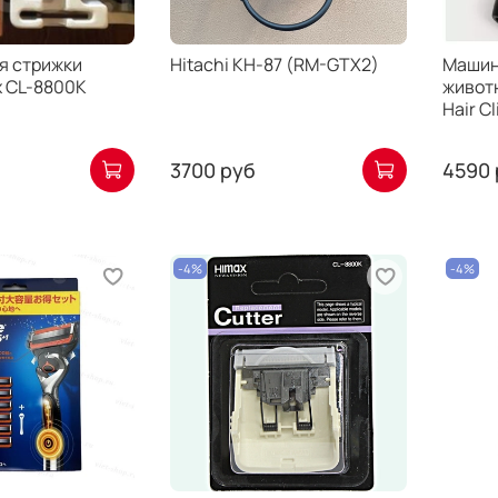
я стрижки
Hitachi KH-87 (RM-GTX2)
Машин
x CL-8800K
живот
Hair Cl
3700 руб
4590 
-4%
-4%