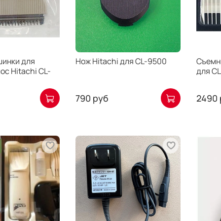
шинки для
Нож Hitachi для CL-9500
Съемны
ос Hitachi CL-
для CL
790 руб
2490 