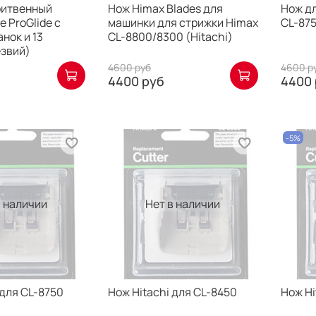
ритвенный
Нож Himax Blades для
Нож дл
te ProGlide с
машинки для стрижки Himax
CL-875
нок и 13
CL-8800/8300 (Hitachi)
езвий)
4600 руб
4600 р
4400 руб
4400 
-5%
в наличии
Нет в наличии
 для CL-8750
Нож Hitachi для CL-8450
Нож Hi