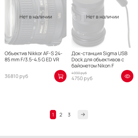
Нет в наличии
Нет в наличии
Объектив Nikkor AF-S 24-
Док-станция Sigma USB
85 mm F/3.5-4.5 G ED VR
Dock для объективов с
байонетом Nikon F
4990 руб
36810 руб
4750 руб
1
2
3