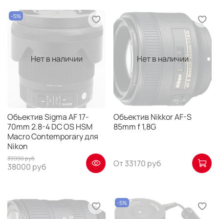
-5%
Нет в наличии
Нет в наличии
Объектив Sigma AF 17-
Объектив Nikkor AF-S
70mm 2.8-4 DC OS HSM
85mm f 1,8G
Macro Contemporary для
Nikon
39990 руб
От
33170 руб
38000 руб
-5%