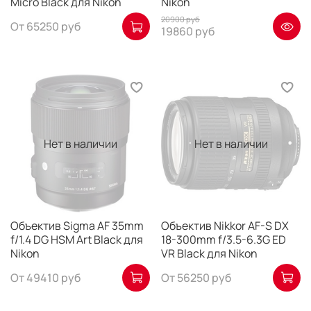
Micro Black для Nikon
Nikon
20900 руб
От
65250 руб
19860 руб
Нет в наличии
Нет в наличии
Объектив Sigma AF 35mm
Объектив Nikkor AF-S DX
f/1.4 DG HSM Art Black для
18-300mm f/3.5-6.3G ED
Nikon
VR Black для Nikon
От
49410 руб
От
56250 руб