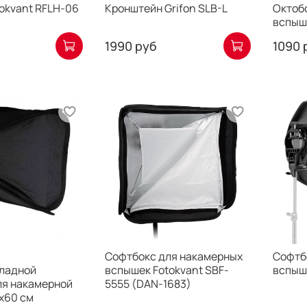
okvant RFLH-06
Кронштейн Grifon SLB-L
Октоб
вспышк
1990 руб
1090 
Cофтбокс для накамерных
Софтб
ладной
вспышек Fotokvant SBF-
вспыш
ля накамерной
5555 (DAN-1683)
х60 см