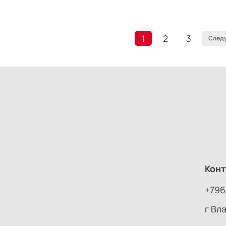
1
2
3
След
Конт
+796
г Вл