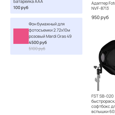
Батарейка ААА
Адаптер Fot
100 руб
NVF-8713
950 руб
Фон бумажный для
фотосъемки 2.72x10м
розовый Mardi Gras 49
4500 руб
5100 руб
FST SB-020
быстрораск
софтбокс д
вспышки 60