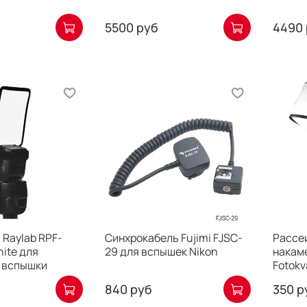
5500 руб
4490 
Raylab RPF-
Синхрокабель Fujimi FJSC-
Рассе
ite для
29 для вспышек Nikon
накам
 вспышки
Fotokv
840 руб
350 р