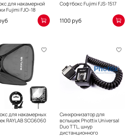
окс для накамерной
Софтбокс Fujimi FJS-1517
и Fujimi FJO-18
руб
1100 руб
окс для накамерных
Синхронизатор для
ек RAYLAB SCG6060
вспышек Phottix Universal
Duo TTL, шнур
дистанционного