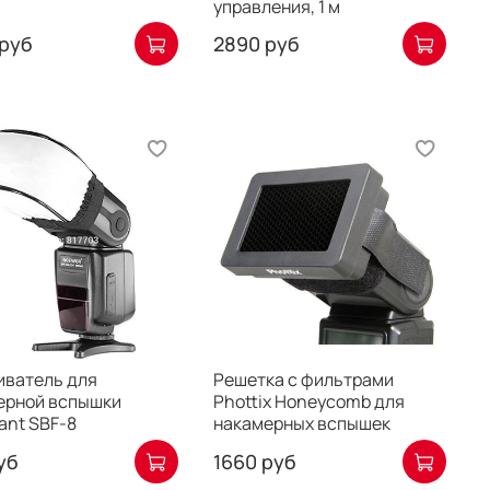
управления, 1 м
руб
2890 руб
иватель для
Решетка с фильтрами
ерной вспышки
Phottix Honeycomb для
ant SBF-8
накамерных вспышек
уб
1660 руб