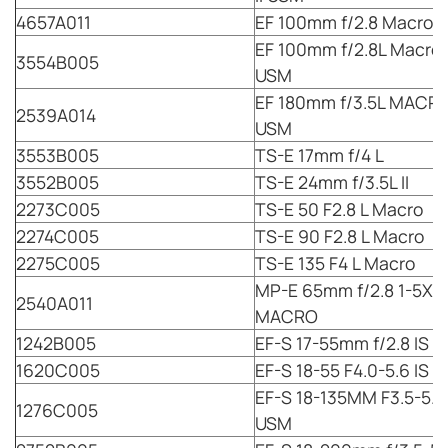
4657A011
EF 100mm f/2.8 Macro 
EF 100mm f/2.8L Macro 
3554B005
USM
EF 180mm f/3.5L MACR
2539A014
USM
3553B005
TS-E 17mm f/4 L
3552B005
TS-E 24mm f/3.5L II
2273C005
TS-E 50 F2.8 L Macro
2274C005
TS-E 90 F2.8 L Macro
2275C005
TS-E 135 F4 L Macro
MP-E 65mm f/2.8 1-5X
2540A011
MACRO
1242B005
EF-S 17-55mm f/2.8 IS 
1620C005
EF-S 18-55 F4.0-5.6 IS 
EF-S 18-135MM F3.5-5.6
1276C005
USM