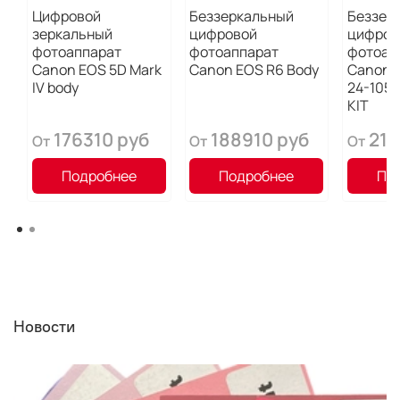
Цифровой
Беззеркальный
Беззер
зеркальный
цифровой
цифров
фотоаппарат
фотоаппарат
фотоап
Canon EOS 5D Mark
Canon EOS R6 Body
Canon 
IV body
24-105 F
KIT
176310 руб
188910 руб
211
От
От
От
Подробнее
Подробнее
По
Новости