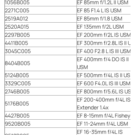
1056B005
EF 85mm f/1.2L II USM
2271C005
EF 85 F1.4 L IS USM
2519A012
EF 85mm f/1.8 USM
2520A015
EF 135mm f/2L USM
2297B005
EF 200mm f/2L IS USM
4411B005
EF 300mm f/2.8L IS II U
3045C005
EF 400 F2.8 L IS III USM
EF 400mm f/4 DO IS II
8404B005
USM
5124B005
EF 500mm f/4L IS II US
3329C005
EF 600 F4.0L IS III USM
2746B005
EF 800mm f/5.6L IS US
EF 200-400mm f/4L IS 
5176B005
Extender 1.4x
4427B005
EF 8-15mm f/4L Fisheye
9520B005
EF 11-24mm f/4L
EF 16-35mm f/4L IS