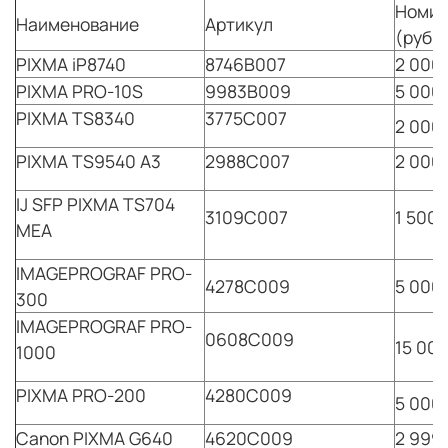
Номин
Наименование
Артикул
(руб.)
PIXMA iP8740
8746B007
2 000
PIXMA PRO-10S
9983B009
5 000
PIXMA TS8340
3775C007
2 000
PIXMA TS9540 A3
2988C007
2 000
IJ SFP PIXMA TS704
3109C007
1 500,
MEA
IMAGEPROGRAF PRO-
4278C009
5 000
300
IMAGEPROGRAF PRO-
0608C009
15 000
1000
PIXMA PRO-200
4280C009
5 000
Canon PIXMA G640
4620C009
2 999