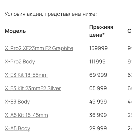
Условия акции, представлены ниже:
Прежняя
Модель
Су
цена
*
X-Pro2 XF23mm F2 Graphite
159999
99
X-Pro2 Body
111999
91
X-E3 Kit 18-55mm
69 999
62
X-E3 Kit 23mmF2 Silver
65 999
60
X-E3 Body
49 999
44
X-A5 Kit 15-45mm
36 999
29
X-A5 Body
29 999
24