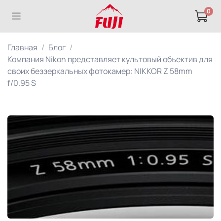
0
Главная
Блог
Компания Nikon представляет культовый объектив для
своих беззеркальных фотокамер: NIKKOR Z 58mm
f/0.95 S