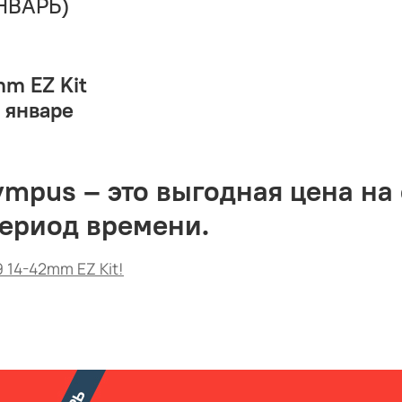
ЯНВАРЬ)
mm
EZ
Kit
 январе
ympus – это выгодная цена н
ериод времени.
 14-42mm EZ Kit!