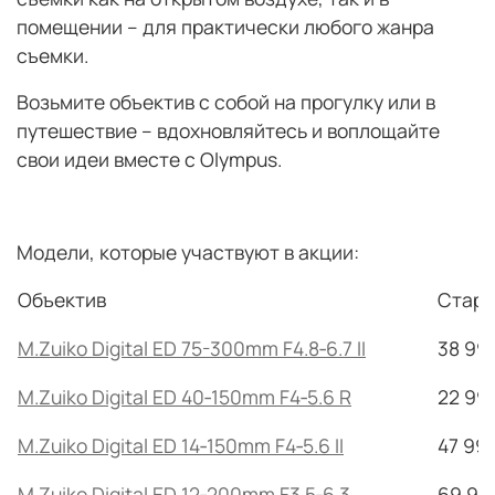
помещении – для практически любого жанра
съемки.
Возьмите объектив с собой на прогулку или в
путешествие – вдохновляйтесь и воплощайте
свои идеи вместе с Olympus.
Модели, которые участвуют в акции:
Объектив
Стара
M.Zuiko Digital ED 75-300mm F4.8‑6.7 II
38 99
M.Zuiko Digital ED 40‑150mm F4‑5.6 R
22 99
M.Zuiko Digital ED 14‑150mm F4‑5.6 II
47 99
M.Zuiko Digital ED 12‑200mm F3.5‑6.3
69 99