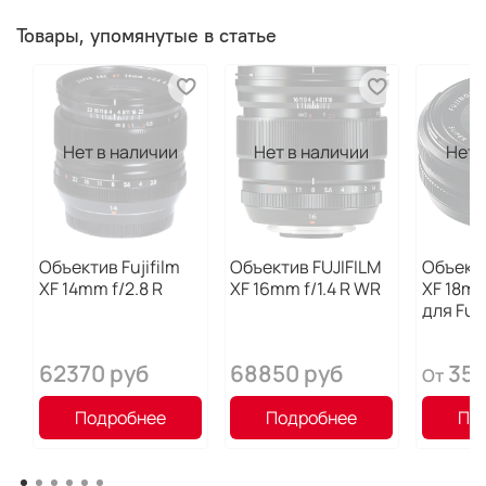
Товары, упомянутые в статье
Нет в наличии
Нет в наличии
Нет 
Объектив Fujifilm
Объектив FUJIFILM
Объекти
XF 14mm f/2.8 R
XF 16mm f/1.4 R WR
XF 18mm
для Fuji
62370 руб
68850 руб
359
От
Подробнее
Подробнее
По