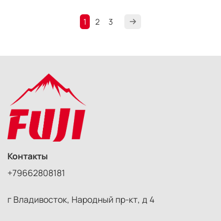
1
2
3
Контакты
+79662808181
г Владивосток, Народный пр-кт, д 4