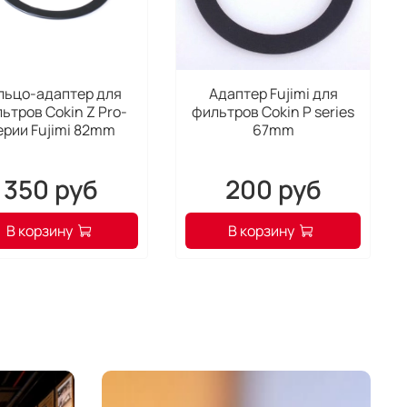
льцо-адаптер для
Адаптер Fujimi для
ьтров Cokin Z Pro-
фильтров Cokin Р series
ерии Fujimi 82mm
67mm
350 руб
200 руб
В корзину
В корзину