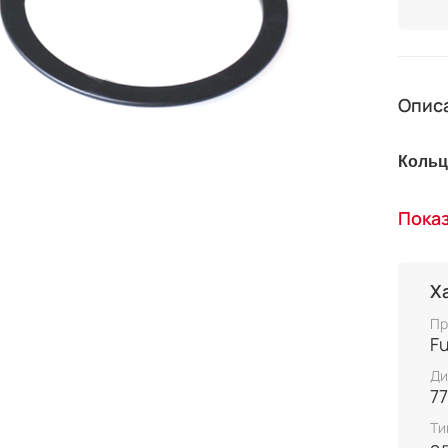
Опис
Кольц
монта
Пока
на ра
Х
Пр
Fu
Ди
7
Ти