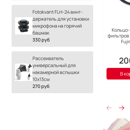
Fotokvant FLH-24 винт-
держатель для установки
микрофона на горячий
Кольцо-
башмак
фильтров 
330 руб
Fuj
20
Рассеиватель
универсальный для
накамерной вспышки
В ко
10х13см
270 руб