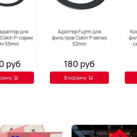
адаптер для
Адаптер Fujimi для
Ко
Cokin P-серии
фильтров Cokin Р series
фил
imi 55mm
52mm
с
0 руб
180 руб
рзину
В корзину