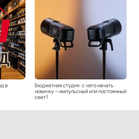
д в
Бюджетная студия: с чего начать
К
новичку — импульсный или постоянный
с
свет?
н