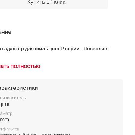
Купить в 1 клик
ание
о адаптер для фильтров P серии
- Позволяет
ж держателя фильтров серии P к передний панели
зать полностью
зличные объективы.
арактеристики
оизводитель
jimi
аметр
7mm
п фильтра