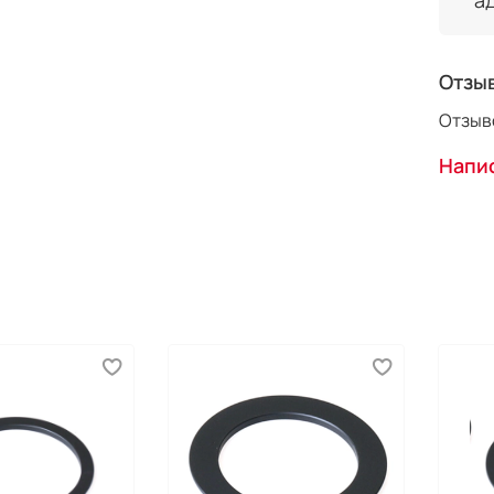
а
Отзы
Отзыво
Напис