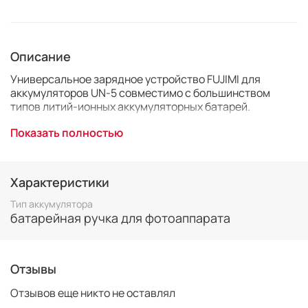
Описание
Универсальное зарядное устройство FUJIMI для
аккумуляторов UN-5 совместимо с большинством
типов литий-ионных аккумуляторных батарей.
Это идеальное решение, если вы или ваша семья
Показать полностью
владеет более чем одной камерой или ваше
оригинальное зарядное устройство утеряно.
Характеристики
Время зарядки зависит от различной мощности
батареи.
Тип аккумулятора
батарейная ручка для фотоаппарата
Индикатор зарядки выключается, когда зарядка
завершена.
Прилагаемый в комплекте DC адаптер 12V-24V
Отзывы
позволит заряжать аккумулятор от бортовой сети
автомобиля.
Отзывов еще никто не оставлял