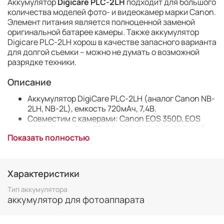
Аккумулятор
Digicare PLC-2LН
подходит для большого
количества моделей фото- и видеокамер марки Canon.
Элемент питания является полноценной заменой
оригинальной батарее камеры. Также аккумулятор
Digicare PLC-2LН хорош в качестве запасного варианта
для долгой съемки – можно не думать о возможной
разрядке техники.
Описание
Аккумулятор DigiCare PLC-2LH (аналог Canon NB-
2LH, NB-2L),
емкость 720мАч, 7,4В.
Совместим с камерами: Canon EOS 350D, EOS
400D, PowerShot G7, G9, S30, S40, S45, S50, S60,
Показать полностью
S70, S80
Характеристики
Тип аккумулятора
аккумулятор для фотоаппарата