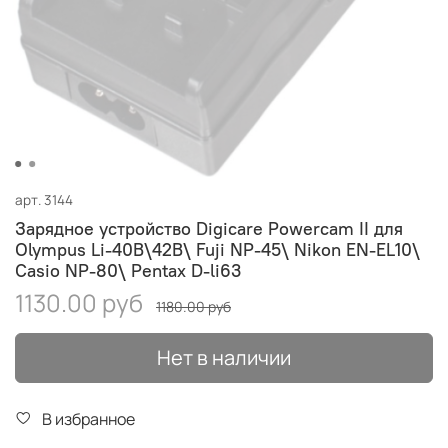
арт.
3144
Зарядное устройство Digicare Powercam II для
Olympus Li-40B\42B\ Fuji NP-45\ Nikon EN-EL10\
Casio NP-80\ Pentax D-li63
1130.00 руб
1180.00 руб
Нет в наличии
В избранное