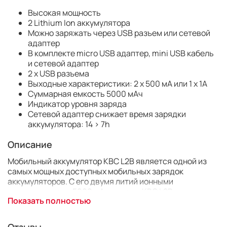
Высокая мощность
2 Lithium Ion аккумулятора
Можно заряжать через USB разъем или сетевой
адаптер
В комплекте micro USB адаптер, mini USB кабель
и сетевой адаптер
2 x USB разъема
Выходные характеристики: 2 x 500 мА или 1 x 1А
Суммарная емкость 5000 мАч
Индикатор уровня заряда
Сетевой адаптер снижает время зарядки
аккумулятора: 14 > 7h
Описание
Мобильный аккумулятор KBC L2B является одной из
самых мощных доступных мобильных зарядок
аккумуляторов. С его двумя литий ионными
аккумуляторами 5000 мАч вместе, KBC L2B стал
Показать полностью
первым мобильным аккумулятором, который мог
заряжать iPad. Благодаря двум USB портам
аккумулятор может также заряжать два устройства