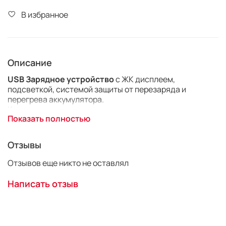
В избранное
Описание
USB Зарядное устройство
c ЖК дисплеем,
подсветкой, системой защиты от перезаряда и
перегрева аккумулятора.
Комплектуется универсальным адаптером питания
Показать полностью
USB от 220В
Отзывы
На дисплее отображается индикация заряда, а
Отзывов еще никто не оставлял
встроенная защитная система, предотвратит
перезаряд и перегрев аккумулятора.
Написать отзыв