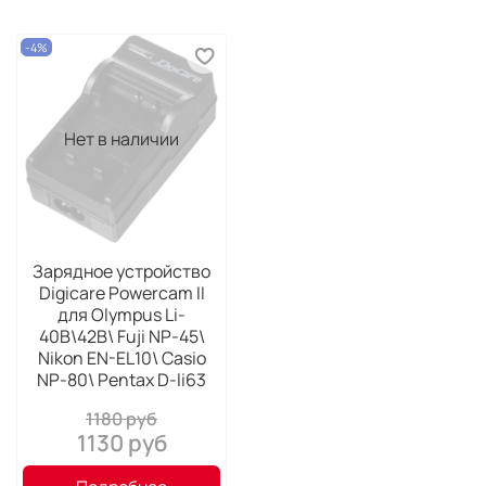
-4%
Нет в наличии
Зарядное устройство
Digicare Powercam II
для Olympus Li-
40B\42B\ Fuji NP-45\
Nikon EN-EL10\ Casio
NP-80\ Pentax D-li63
1180 руб
1130 руб