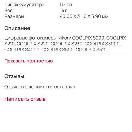
Тип аккумулятора
Li-ion
Вес
14 г
Размеры
40.00 X 31.10 X 5.90 мм
Описание
Цифровые фотокамеры Nikon: COOLPIX S200, COOLPIX
S210, COOLPIX S220, COOLPIX S230, COOLPIX S3000,
COOLPIX S4000, COOLPIX S500, COOLPIX S510,
COOLPIX S5100, COOLPIX S520, COOLPIX S570, COOLPIX
Показать полностью
S60, COOLPIX S600, COOLPIX S700, COOLPIX S80.
Отзывы
Отзывов еще никто не оставлял
Написать отзыв