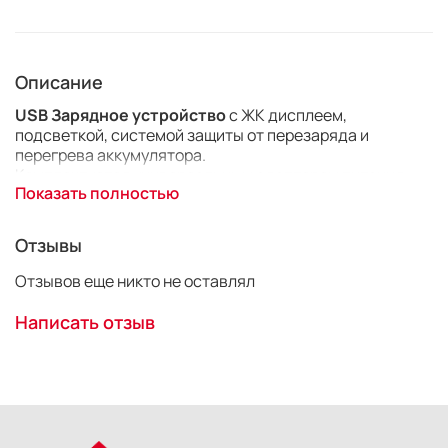
Описание
USB Зарядное устройство
c ЖК дисплеем,
подсветкой, системой защиты от перезаряда и
перегрева аккумулятора.
Комплектуется универсальным адаптером питания
Показать полностью
USB от 220В
Модель
NB-4L
Отзывы
Производитель
Fujimi
Отзывов еще никто не оставлял
Написать отзыв