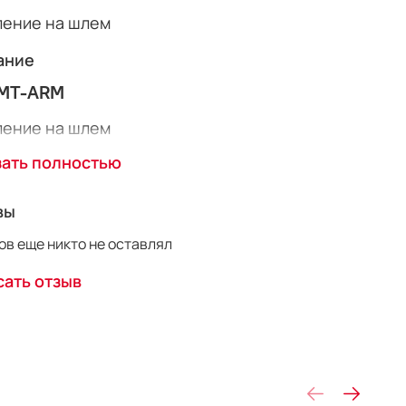
ление на шлем
ание
MT-ARM
ление на шлем
зать полностью
вы
в еще никто не оставлял
ать отзыв