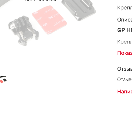
Креп
Опис
GP H
Креп
Пока
Отзы
Отзыво
Напис