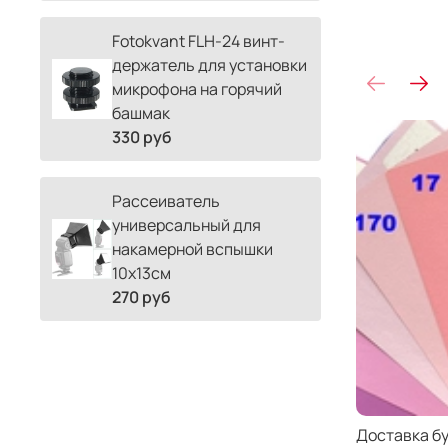
Fotokvant FLH-24 винт-
держатель для установки
микрофона на горячий
башмак
330 руб
Рассеиватель
универсальный для
накамерной вспышки
10х13см
270 руб
Доставка б