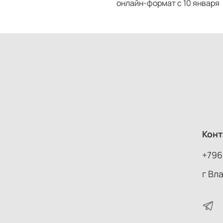
онлайн-формат с 10 января
Конт
+796
г Вл