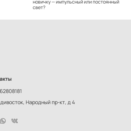
новичку — импульсный или постоянный
с
свет?
н
акты
62808181
адивосток, Народный пр-кт, д 4