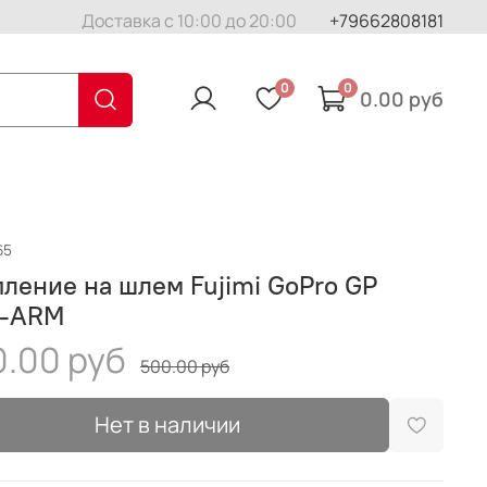
Доставка с 10:00 до 20:00
+79662808181
0
0
0.00 руб
65
ление на шлем Fujimi GoPro GP
-ARM
.00 руб
500.00 руб
Нет в наличии