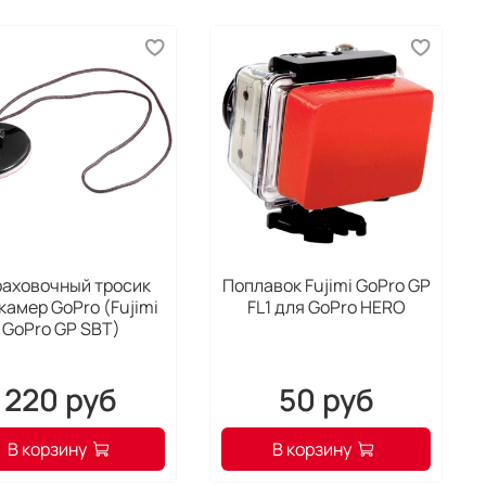
аховочный тросик
Поплавок Fujimi GoPro GP
камер GoPro (Fujimi
FL1 для GoPro HERO
GoPro GP SBT)
220 руб
50 руб
В корзину
В корзину