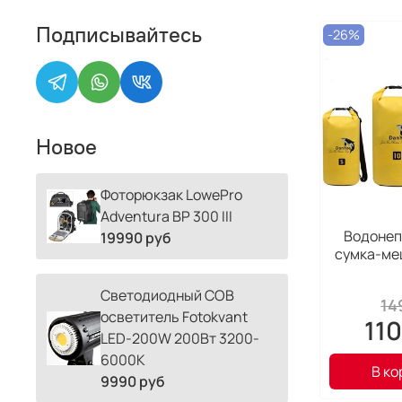
Подписывайтесь
-26%
Новое
Фоторюкзак LowePro
Adventura BP 300 III
Водоне
19990 руб
сумка-ме
Светодиодный COB
14
осветитель Fotokvant
11
LED-200W 200Вт 3200-
6000К
В ко
9990 руб