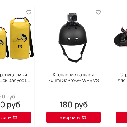
проницаемый
Крепление на шлем
Стр
шок Danyee 5L
Fujimi GoPro GP WHBMS
для 
90 руб
00 руб
180 руб
рзину
В корзину