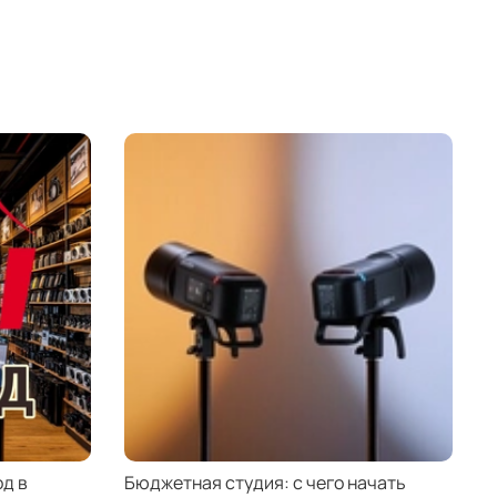
д в
Бюджетная студия: с чего начать
К