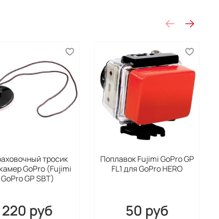
аховочный тросик
Поплавок Fujimi GoPro GP
камер GoPro (Fujimi
FL1 для GoPro HERO
GoPro GP SBT)
220 руб
50 руб