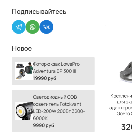
Подписывайтесь
Новое
Фоторюкзак LowePro
Adventura BP 300 III
19990 руб
Креплени
Светодиодный COB
для эк
осветитель Fotokvant
адаптером
LED-200W 200Вт 3200-
GoPro 
6000К
32
9990 руб