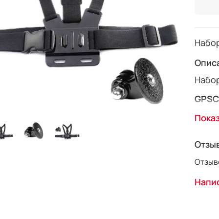
Набор
Опис
Набор
GPSC
для 
Пока
Отзы
Отзыво
Напис