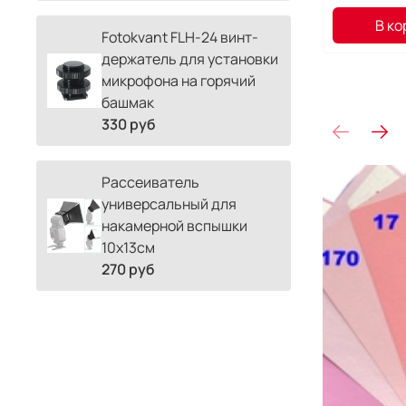
В ко
Fotokvant FLH-24 винт-
держатель для установки
микрофона на горячий
башмак
330 руб
Рассеиватель
универсальный для
накамерной вспышки
10х13см
270 руб