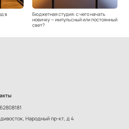
д в
Бюджетная студия: с чего начать
К
новичку — импульсный или постоянный
с
свет?
н
акты
62808181
адивосток, Народный пр-кт, д 4