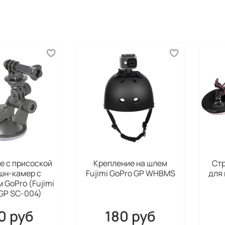
е с присоской
Крепление на шлем
Стр
шн-камер с
Fujimi GoPro GP WHBMS
для 
 GoPro (Fujimi
GP SC-004)
0 руб
180 руб