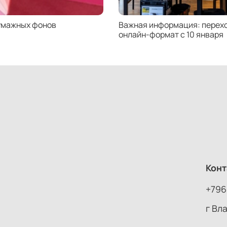
умажных фонов
Важная информация: перехо
онлайн-формат с 10 января
Конт
+796
г Вл