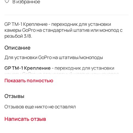
В избранное
GP TM-1 Крепление - переходник для установки
камеры GoPro на стандартный штатив или монопод c
резьбой 3/8.
Описание
Для установки GoPro на штативы/моноподы
GP TM-1 Крепление
- переходник для установки
камеры GoPro на стандартный штатив или монопод.
Совместимость со всеми HD Hero & HD Hero2 камер
Показать полностью
Цвет: чёрный
Отзывы
Материал: пластик, сталь
Совместимость: Gopro hero2, Gopro hero3, Gopro
Отзывов еще никто не оставлял
HD hero, камеры SupTig
Функции: адаптер переходник с креплением 1/4
Написать отзыв