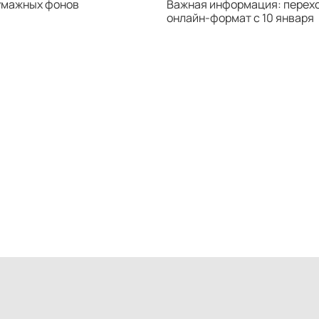
умажных фонов
Важная информация: перехо
онлайн-формат с 10 января
T
T