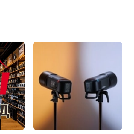
объектива
ля устранения макро-объектов со всех
сторон
омощь в подсветке объектов без
тбрасывания на них тени
егкий вес
вместимо с
D‑1 Рассеиватель
TG‑4
G‑1