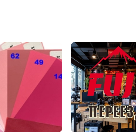
Д
П
о
Л
Со
F
T