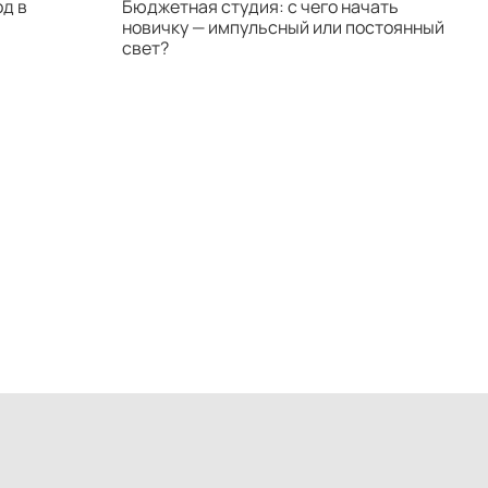
д в
Бюджетная студия: с чего начать
К
новичку — импульсный или постоянный
с
G‑2
свет?
н
G‑3