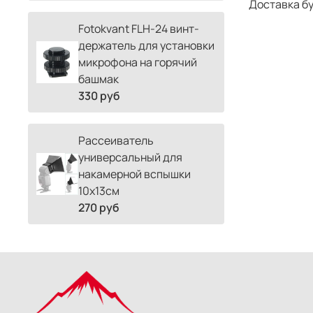
Доставка б
Fotokvant FLH-24 винт-
держатель для установки
микрофона на горячий
башмак
330 руб
Рассеиватель
универсальный для
накамерной вспышки
10х13см
270 руб