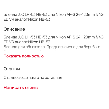
Бленда JJC LH-53 HB-53 для Nikon AF-S 24-120mm f/4G
ED VR аналог Nikon HB-53
Описание
Бленда JJC LH-53 HB-53 для Nikon AF-S 24-120mm f/4G
ED VR аналог Nikon HB-53.
Бленда для объектива. Предназначена для борьбы с
бликами и засветкой при съёмке в сложных условиях
Показать полностью
освещения.
Отзывы
Отзывов еще никто не оставлял
Написать отзыв