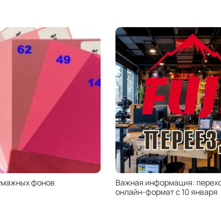
б
1
д
В
к
с
п
В
в
умажных фонов
Важная информация: перехо
онлайн-формат с 10 января