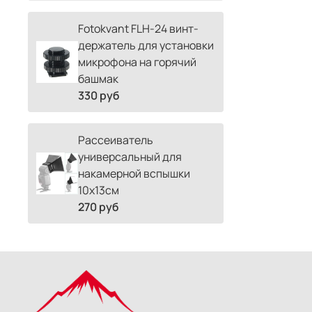
Fotokvant FLH-24 винт-
держатель для установки
микрофона на горячий
башмак
330 руб
Рассеиватель
универсальный для
накамерной вспышки
10х13см
270 руб