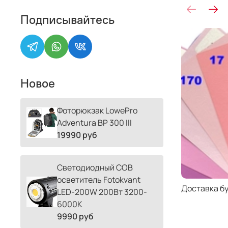
Подписывайтесь
Новое
Фоторюкзак LowePro
Adventura BP 300 III
19990 руб
Светодиодный COB
осветитель Fotokvant
Доставка б
LED-200W 200Вт 3200-
6000К
9990 руб