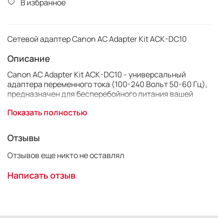
В избранное
Сетевой адаптер Canon AC Adapter Kit ACK-DC10
Описание
Canon AC Adapter Kit ACK-DC10 - универсальный
адаптера переменного тока (100-240 Вольт 50-60 Гц),
предназначен для бесперебойного питания вашей
фотокамеры во время загрузки снимков на компьютер,
Показать полностью
для длительной работы в студии или во время
просмотра изображений при подключении к
телевизору.
Отзывы
Адаптер совместим с цифровыми фотоаппаратами,
Отзывов еще никто не оставлял
использующими аккумулятор Canon NB-4L: Canon
PowerShot IXUS 50, IXUS 60, IXUS 70, IXUS 80IS, IXUS
Написать отзыв
100IS, IXY 50, IXY 60 и другими.