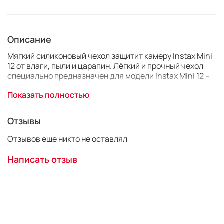
Описание
Мягкий силиконовый чехол защитит камеру Instax Mini
12 от влаги, пыли и царапин. Лёгкий и прочный чехол
специально предназначен для модели Instax Mini 12 –
учтены все окошки и прорези, фотоаппарат не нужно
Показать полностью
вынимать из кейса. Окошечко для счётчика кадров на
задней стороне также предусмотрено.
Отзывы
Наличие цвета -необходимо уточнять.
Отзывов еще никто не оставлял
Написать отзыв