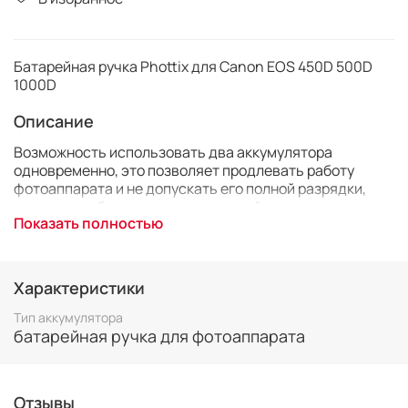
Батарейная ручка Phottix для Canon EOS 450D 500D
1000D
Описание
Возможность использовать два аккумулятора
одновременно, это позволяет продлевать работу
фотоаппарата и не допускать его полной разрядки,
которая особенно вредна для литий-ионных
Показать полностью
аккумуляторов. Наличие элементов питание AA —
обеспечивает возможность обходиться без источника
электропитания долгое время (к примеру, в походе или
экспедиция), достаточно использовать лишь запас
Характеристики
щелочных батарей. Наличие дублирующих кнопок
делает фотосъёмку с вертикальной ориентацией
Тип аккумулятора
кадра проще.
батарейная ручка для фотоаппарата
Отзывы