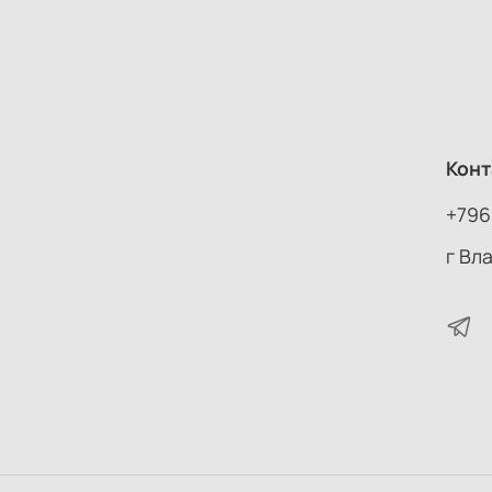
Конт
+796
г Вл