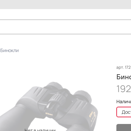
Бинокли
арт.
17
Бино
192
Налич
Дос
Нет в наличии