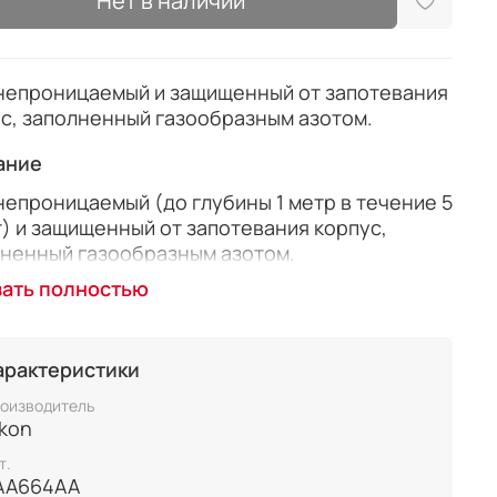
Нет в наличии
непроницаемый и защищенный от запотевания
с, заполненный газообразным азотом.
ание
епроницаемый (до глубины 1 метр в течение 5
) и защищенный от запотевания корпус,
лненный газообразным азотом.
зать полностью
н с большим выносом точки визирования
ечивает четкое поле зрения даже для тех, кто
 очки.
арактеристики
ротно-выдвижные резиновые наглазники
оизводитель
гчают подбор правильного расположения
ikon
ля относительно глаз.
т.
ое поле зрения.
AA664AA