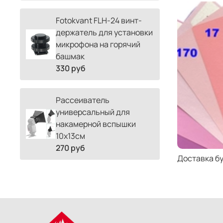
Fotokvant FLH-24 винт-
держатель для установки
микрофона на горячий
башмак
330 руб
Рассеиватель
универсальный для
накамерной вспышки
10х13см
270 руб
Доставка б