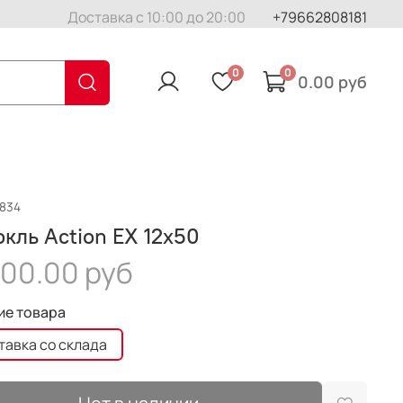
Доставка с 10:00 до 20:00
+79662808181
0
0
0.00 руб
2834
кль Action EX 12x50
00.00 руб
ие товара
тавка со склада