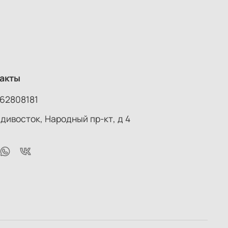
акты
62808181
адивосток, Народный пр-кт, д 4