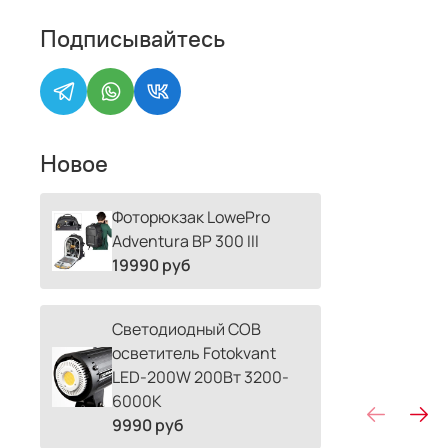
Подписывайтесь
Новое
Фоторюкзак LowePro
Adventura BP 300 III
19990 руб
Светодиодный COB
осветитель Fotokvant
LED-200W 200Вт 3200-
6000К
9990 руб