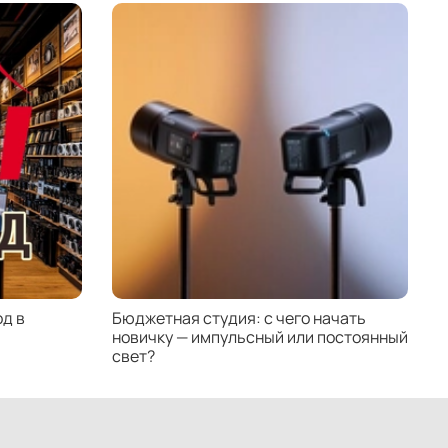
д в
Бюджетная студия: с чего начать
К
новичку — импульсный или постоянный
с
свет?
н