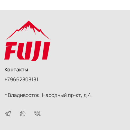
удары, кроме того бинокль не выскользнет из влажных
рук и внутрь прибора не проникнет влага или грязь.
Бинокль имеет значительный вес и при длительных
наблюдениях неизбежно возникнет усталость рук. В
таких ситуациях рекомендуется установить бинокль
на штатив – на корпусе предусмотрено стандартное
гнездо для штатива.
Основные особенности:
Классический светосильный полевой бинокль с
Porro-призмами
Качественные оптические элементы с
Контакты
многослойным просветлением
+79662808181
Прочный корпус с прорезиненным покрытием
Механизм центральной фокусировки
Возможность установки на штатив
г Владивосток, Народный пр-кт, д 4