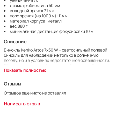
увеличение 7x
диаметр объектива 50 мм
выходной зрачок 7.1 мм
поле зрения (на 1000 м): 114 м
материал корпуса: металл
вес 880 г
минимальная дистанция фокусировки 10 м
Описание
Бинокль Kenko Artos 7x50 W – светосильный полевой
бинокль для наблюдений не только в солнечную
погоду, но и в условиях недостаточной освещенности.
50-миллиметровые объективы собирают необходимое
Показать полностью
количество света для комфортного ведения
наблюдения в сумерки или на рассвете. Оптика
модели изготовлена из высококачественного стекла с
Отзывы
многослойным просветлением для высокой четкости
передаваемых изображений.
Отзывов еще никто не оставлял
Корпус бинокля изготовлен из легкого алюминиевого
Написать отзыв
сплава и имеет прорезиненное покрытие. Такое
покрытие способно гасить вибрации и механические