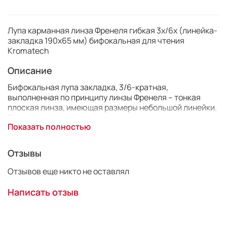
Лупа карманная линза Френеля гибкая 3х/6х (линейка-
закладка 190х65 мм) бифокальная для чтения
Kromatech
Описание
Бифокальная лупа закладка, 3/6-кратная,
выполненная по принципу линзы Френеля – тонкая
плоская линза, имеющая размеры небольшой линейки.
Она такая тонкая и легкая, что запросто поместится в
Показать полностью
вашей сумочке или пиджаке.
Компактная и плоская увеличительная линза Френеля
пригодится любому: прочитать мелкий шрифт в книге,
Отзывы
на этикетке или упаковке товара в магазине, на чеках,
увидеть занозу у ребенка или мелкие дефекты
Отзывов еще никто не оставлял
(царапины, повреждения) на каком-нибудь предмете и
т.д.
Написать отзыв
Главная особенность таких линз – это равномерное
увеличение по всей плоскости.
Особенно пригодится в повседневной жизни пожилым