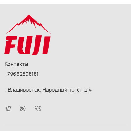
людям.
Гибкая лупа может служить как закладка для книг,
пригодится для рукоделия.
Имеет шкалу-линейку (сантиметры, дюймы).
Лупа всегда может быть с вами, благодаря своему
супер-тонкому размеру она практически не займет
места в вашем кармане или сумке.
Представляет собой тонкий лист пластика,
выполненный в форме линзы Френеля.
Контакты
+79662808181
г Владивосток, Народный пр-кт, д 4