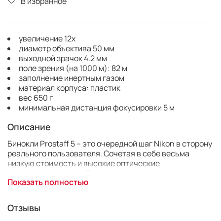
В избранное
увеличение 12x
диаметр объектива 50 мм
выходной зрачок 4.2 мм
поле зрения (на 1000 м): 82 м
заполнение инертным газом
материал корпуса: пластик
вес 650 г
минимальная дистанция фокусировки 5 м
Описание
Бинокли Prostaff 5 – это очередной шаг Nikon в сторону
реального пользователя. Сочетая в себе весьма
низкую стоимость и высокие оптические
характеристики, эти бинокли являются
Показать полностью
универсальным решением любых поставленных задач.
Неприхотливые и практичные, Prostaff 5 одинаково
хорошо служат как для использования в быту, на
Отзывы
концертах или в туризме, так и для победы над