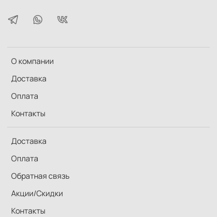
Высокая защита и линзы с многослойным
просветлением – это означает, что пользователь
увидит природу во всём её великолепии, в какой
ситуации он ни оказался бы.
Основные особенности
О компании
Линзы с полным многослойным просветляющим
Доставка
покрытием для яркого и чистого изображения
Большой вынос точки изображения для
Оплата
комфортного обозревания всего поля зрения,
даже для носящих очки
Контакты
Поворотно-выдвижные наглазники окуляров с
несколькими позициями для удобного положения
бинокля относительно лица
Доставка
Полная пыле- и водонепроницаемость (до
Оплата
глубины 1 м на 10 минут) и защита от запотевания
при резких изменениях температуры
Обратная связь
Легковесный корпус из поликарбоната,
усиленного стекловолокном
Акции/Скидки
Все линзы и призмы изготовлены из экологически
чистого стекла, без содержания мышьяка и
Контакты