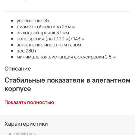
увеличение 8x
диаметр объектива 25 мм
выходной зрачок 3.1 мм
поле зрения (на 1000 м): 143 м
заполнение инертным газом
вес 280 г
минимальная дистанция фокусировки 2.5 м
Описание
Стабильные показатели в элегантном
корпусе
Когда Вы в движении, то главное для Вас - это
Показать полностью
удобство. Вот что делает линейку компактных
биноклей Nikon столь привлекательной. Достаточно
маленькие, чтобы их можно было брать с собой
Характеристики
повсюду, они идеально подходят для Вашего
очередного отпуска, для концерта или для спортивных
Производитель