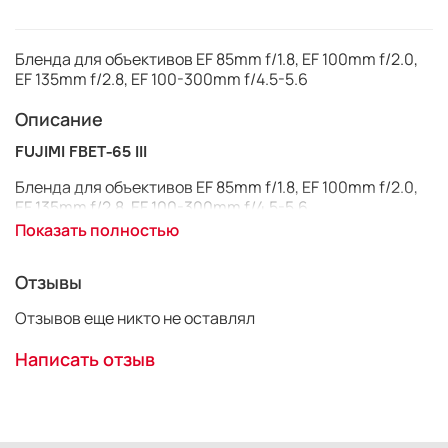
Бленда для объективов EF 85mm f/1.8, EF 100mm f/2.0,
EF 135mm f/2.8, EF 100-300mm f/4.5-5.6
Описание
FUJIMI FBET-65 III
Бленда для объективов EF 85mm f/1.8, EF 100mm f/2.0,
EF 135mm f/2.8, EF 100-300mm f/4.5-5.6
Показать полностью
Бленда FUJIMI (нем. Blende от blenden - заслонять) —
дополнительный аксессуар к объективу,
Отзывы
предназначенный для борьбы с бликами и засветкой
при съёмке в сложных условиях освещения.
Отзывов еще никто не оставлял
Не все фотографы знают, зачем нужна бленда FUJIMI.
Написать отзыв
Многие предпочитают носить ее, т.к. считают, что
большая линза прибавляет крутизны и
профессионализма. Но бленда имеет очень важное
прикладное значение, и лишь немногие понимают ее
практическую ценность.