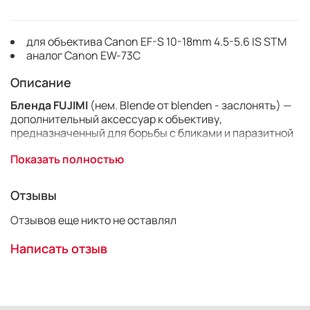
для объектива Canon EF-S 10-18mm 4.5-5.6 IS STM
аналог Canon EW-73C
Описание
Бленда FUJIMI
(нем. Blende от blenden - заслонять) —
дополнительный аксессуар к объективу,
предназначенный для борьбы с бликами и паразитной
засветкой при съёмке в сложных условиях освещения.
Показать полностью
Не все фотографы знают, зачем нужна
бленда FUJIMI
.
Многие предпочитают носить ее, т.к. считают, что
Отзывы
большая линза прибавляет крутизны и
профессионализма. Но бленда имеет очень важное
Отзывов еще никто не оставлял
прикладное значение, и лишь немногие понимают ее
практическую ценность.
Написать отзыв
Что же делает бленда
FUJIMI
:
1. Прежде всего, помогает уберечь линзу от паразитной
засветки, которая сопровождается уменьшением