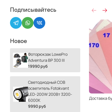
Подписывайтесь
Новое
Фоторюкзак LowePro
Adventura BP 300 III
19990 руб
Светодиодный COB
осветитель Fotokvant
LED-200W 200Вт 3200-
Доставка б
6000К
9990 руб