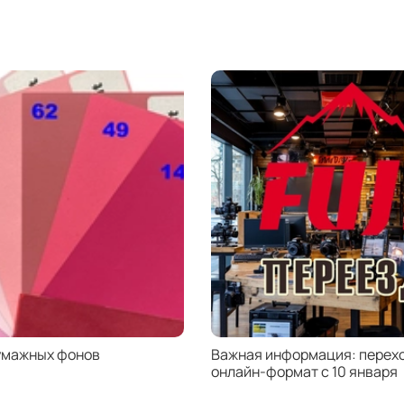
A
Н
5
В
о
п
Кроме
защищ
эконо
прикр
помощ
Може
цент
Выпу
умажных фонов
Важная информация: перехо
онлайн-формат с 10 января