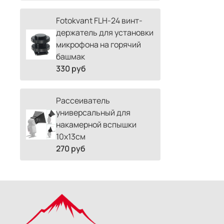
Fotokvant FLH-24 винт-
держатель для установки
микрофона на горячий
башмак
330 руб
Рассеиватель
универсальный для
накамерной вспышки
10х13см
270 руб