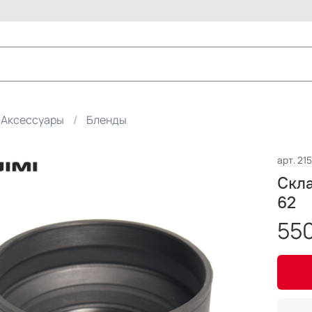
Аксессуары
Бленды
арт.
21
Скла
62
550