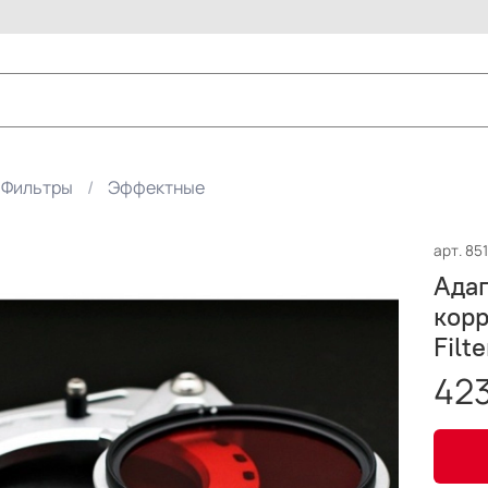
Фильтры
Эффектные
арт.
851
Адап
кор
Filt
423