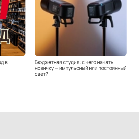
д в
Бюджетная студия: с чего начать
К
новичку — импульсный или постоянный
с
свет?
н