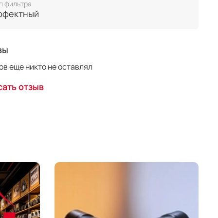
п фильтра
ффектный
вы
в еще никто не оставлял
ать отзыв