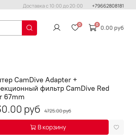
Доставка с 10:00 до 20:00
+79662808181
0
0
0.00 руб
тер CamDive Adapter +
рекционный фильтр CamDive Red
er 67mm
0.00 руб
4725.00 руб
В корзину