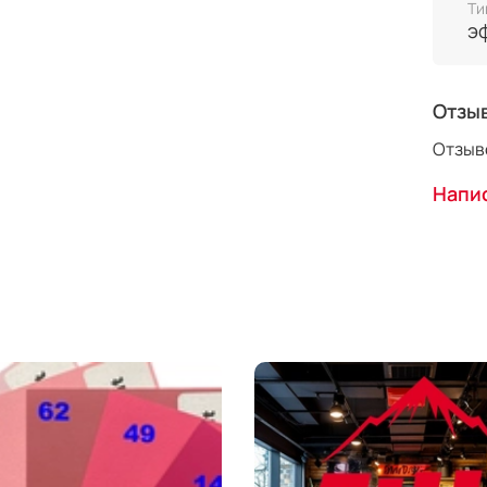
Ти
э
Отзы
Отзыво
Напис