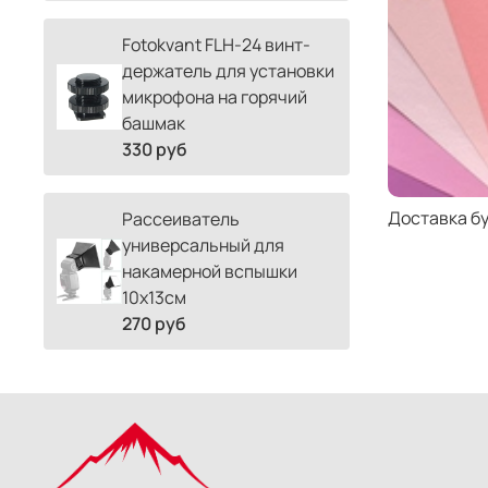
Fotokvant FLH-24 винт-
держатель для установки
микрофона на горячий
башмак
330 руб
Доставка б
Рассеиватель
универсальный для
накамерной вспышки
10х13см
270 руб