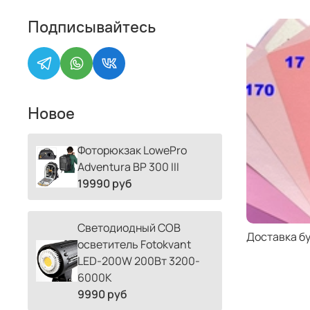
Подписывайтесь
Новое
Фоторюкзак LowePro
Adventura BP 300 III
19990 руб
Светодиодный COB
Доставка б
осветитель Fotokvant
LED-200W 200Вт 3200-
6000К
9990 руб