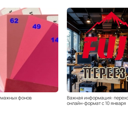
За
уль
све
Ray
UV-фи
Рейл
реше
испол
оптик
ульт
излуч
умажных фонов
Важная информация: перехо
Основ
онлайн-формат с 10 января
высо
полир
кото
нату