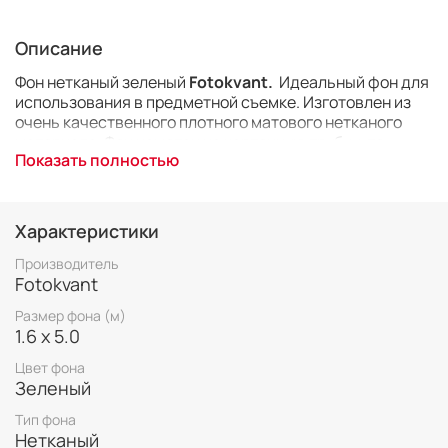
Описание
Фон нетканый зеленый
Fotokvant.
Идеальный фон для
использования в предметной съемке. Изготовлен из
очень качественного плотного матового нетканого
материала. Фон намотан на картонную трубу, что
Показать полностью
упрощает его транспортировку и последующую
установку на выездных съемках. Фон достаточно
прочный, его можно мыть и протирать влажной тканью.
Размер 1,6х5,0 м.
Характеристики
Производитель
Fotokvant
Размер фона (м)
1.6 х 5.0
Цвет фона
Зеленый
Тип фона
Нетканый