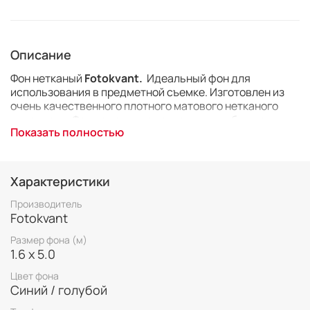
Описание
Фон нетканый
Fotokvant.
Идеальный фон для
использования в предметной съемке. Изготовлен из
очень качественного плотного матового нетканого
материала. Фон намотан на картонную трубу, что
Показать полностью
упрощает его транспортировку и последующую
установку на выездных съемках. Фон достаточно
прочный, его можно мыть и протирать влажной тканью.
Размер 1,6х5,0 м.
Характеристики
Производитель
Fotokvant
Размер фона (м)
1.6 х 5.0
Цвет фона
Синий / голубой