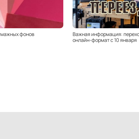
*Сове
глуби
выраз
умажных фонов
Важная информация: перехо
онлайн-формат с 10 января