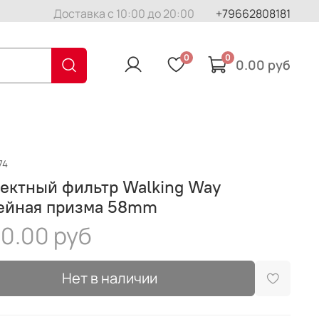
Доставка с 10:00 до 20:00
+79662808181
0
0
0.00 руб
74
ектный фильтр Walking Way
ейная призма 58mm
0.00 руб
Нет в наличии