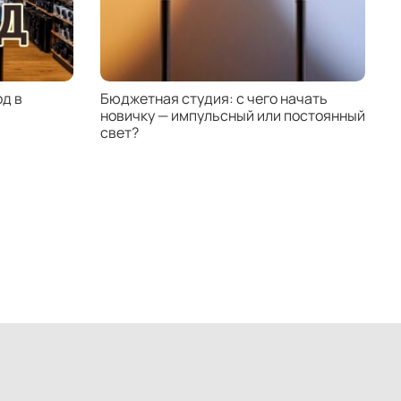
т: попробуйте комбинировать фильтр с малой
ной резкости (f/1.4–2.8) для ещё более
ительных кадров.*
д в
Бюджетная студия: с чего начать
К
новичку — импульсный или постоянный
с
свет?
н