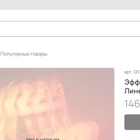
Популярные товары
арт.
121
Эфф
Лин
146
Нет в наличии