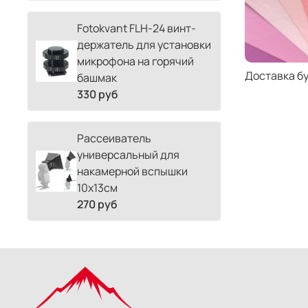
Fotokvant FLH-24 винт-
держатель для установки
микрофона на горячий
Доставка б
башмак
330 руб
Рассеиватель
универсальный для
накамерной вспышки
10х13см
270 руб