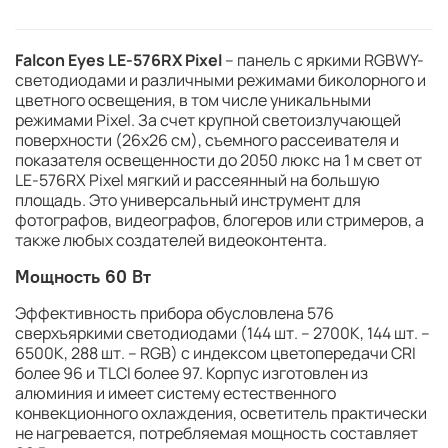
Falcon Eyes LE-576RX Pixel
– панель с яркими RGBWY-
светодиодами и различными режимами биколорного и
цветного освещения, в том числе уникальными
режимами Pixel. За счет крупной светоизлучающей
поверхности (26х26 см), съемного рассеивателя и
показателя освещенности до 2050 люкс на 1 м свет от
LE-576RX Pixel мягкий и рассеянный на большую
площадь. Это универсальный инструмент для
фотографов, видеографов, блогеров или стримеров, а
также любых создателей видеоконтента.
Мощность 60 Вт
Эффективность прибора обусловлена 576
сверхъяркими светодиодами (144 шт. – 2700К, 144 шт. –
6500К, 288 шт. – RGB) с индексом цветопередачи CRI
более 96 и TLCI более 97. Корпус изготовлен из
алюминия и имеет систему естественного
конвекционного охлаждения, осветитель практически
не нагревается, потребляемая мощность составляет