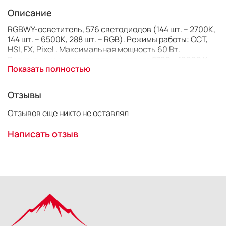
Описание
RGBWY-осветитель, 576 светодиодов (144 шт. – 2700К,
144 шт. – 6500К, 288 шт. – RGB). Режимы работы: CCT,
HSI, FX, Pixel . Максимальная мощность 60 Вт.
Регулируемая цветовая температура 2700 – 10000 К,
Показать полностью
CRI≥96, TLCI ≥97, максимальная освещенность до
2050 люкс на 1 м. Питание от сети или от двух
аккумуляторов NP-F ( в комплект не входят).
Отзывы
Управление через встроенную панель / DMX / со
смартфона по Bluetooth.
Отзывов еще никто не оставлял
Написать отзыв