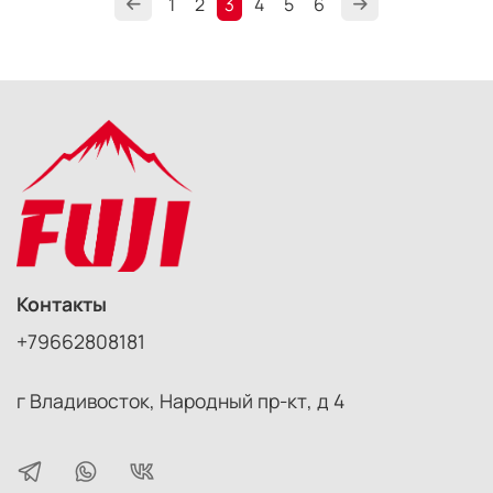
1
2
3
4
5
6
Контакты
+79662808181
г Владивосток, Народный пр-кт, д 4