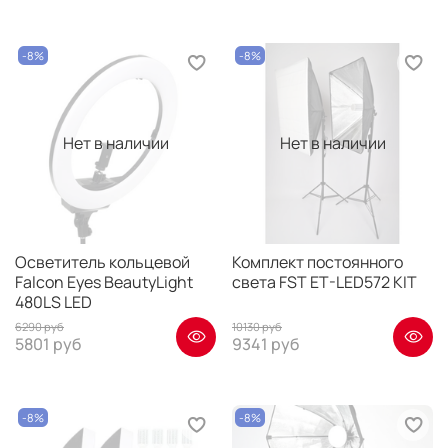
-8%
-8%
Нет в наличии
Нет в наличии
Осветитель кольцевой
Комплект постоянного
Falcon Eyes BeautyLight
света FST ET-LED572 KIT
480LS LED
6290 руб
10130 руб
5801 руб
9341 руб
-8%
-8%