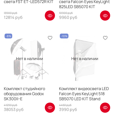
света FST ET-LED572R KIT
света Falcon Eyes KeyLight
825LED SB5070 KIT
13900 руб
10900 руб
12814 руб
9960 руб
-8%
-10%
Нет в наличии
Нет в наличии
Комплект студийного
Комплект видеосвета LED
оборудования Godox
Falcon Eyes KeyLight 518
SK300II-E
SB5070 LED KIT Stand
41290 руб
4450 руб
38053 руб
3990 руб